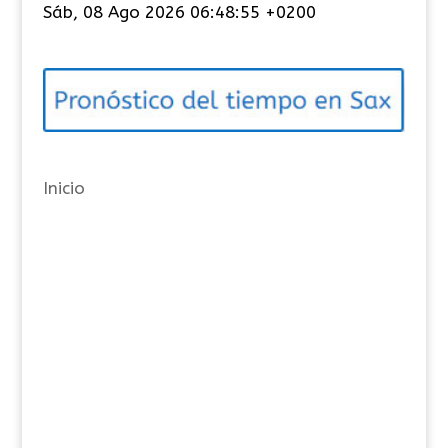
Sáb, 08 Ago 2026 06:48:56 +0200
e
g
o
r
í
a
Inicio
s