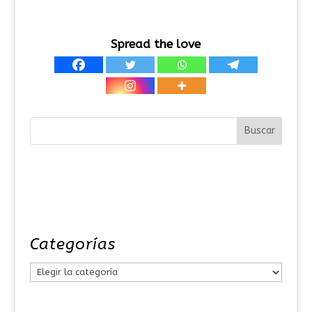
Spread the love
Categorías
C
a
t