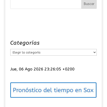
Categorías
C
a
t
Jue, 06 Ago 2026 23:26:06 +0200
e
g
o
r
í
a