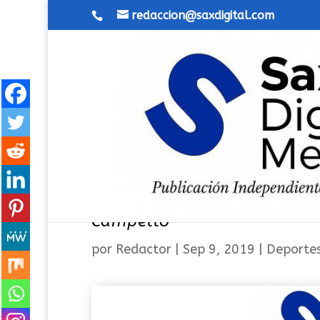
redaccion@saxdigital.com
Nadadoras sajeñas triunfan 
Campello
por
Redactor
|
Sep 9, 2019
|
Deporte