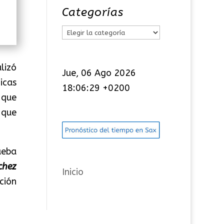
Categorías
C
a
t
lizó
Jue, 06 Ago 2026
e
icas
18:06:29 +0200
g
 que
o
 que
r
í
ueba
a
chez
s
Inicio
ción