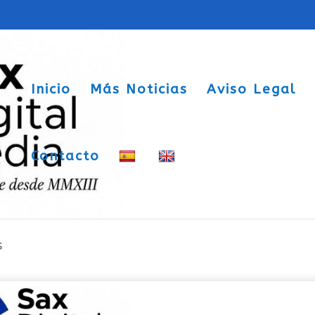
Inicio
Más Noticias
Aviso Legal
Contacto
en la II Travesía por relevos de El
s