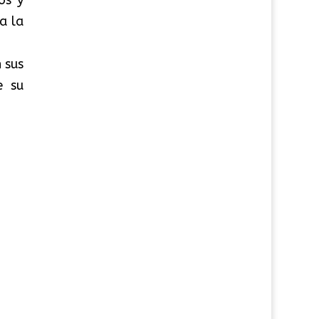
a la
 sus
e su