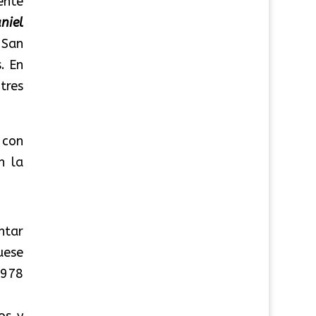
ente
niel
 San
. En
tres
 con
n la
ntar
uese
1978
os y