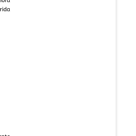
ñora
rida