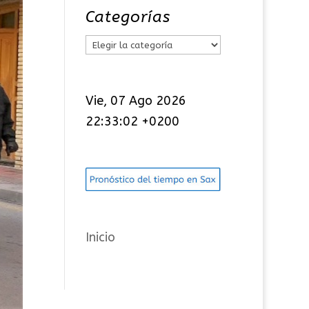
Categorías
C
a
t
Vie, 07 Ago 2026
e
22:33:03 +0200
g
o
r
í
a
s
Inicio