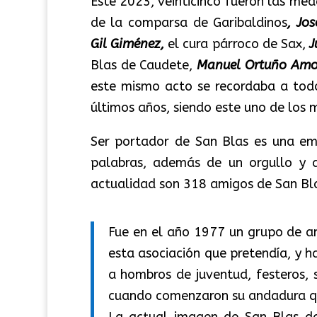
Este 2023, veinticinco fueron las med
de la comparsa de Garibaldinos
, Jo
Gil
Giménez
,
el cura párroco de Sax,
J
Blas de Caudete,
Manuel Ortuño Amo
este mismo acto se recordaba a todo
últimos años, siendo este uno de los
Ser portador de San Blas es una emo
palabras, además de un orgullo y al
actualidad son 318 amigos de San Bla
Fue en el año 1977 un grupo de am
esta asociación que pretendía, y h
a hombros de juventud, festeros, 
cuando comenzaron su andadura qu
La actual imagen de San Blas da