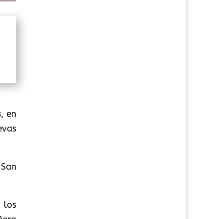
, en
evas
 San
 los