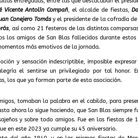
allas entregadas, entre las que destacaban el presid
sé Vicente Antolín Compañ
, el alcalde de fiestas,
Da
uan Conejero
Tomás
y el presidente de la cofradía de
rós
, así como 21 festeros de las distintas comparsas
s los amigos de San Blas fallecidos durante estos 
 momentos más emotivos de la jornada.
ción y sensación indescriptible, imposible expresar
egría el sentirse un privilegiado por tal honor. E
s, los que ya forman parte de esta asociación.
igos, tomaban la palabra en el cabildo, para prese
asta ahora lo sigue haciendo, que San Blas siempre f
sajeños y sobre todo amigos. Fue en las fiestas de 
e en este 2023 ya cumple su 45 aniversario.
ta del año 1940, y en las mismas fiestas de Mor