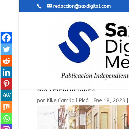
redaccion@saxdigital.com
Más de veinte nuevos amig
sus celebraciones
por
Kike Camilo i Picó
|
Ene 18, 2023