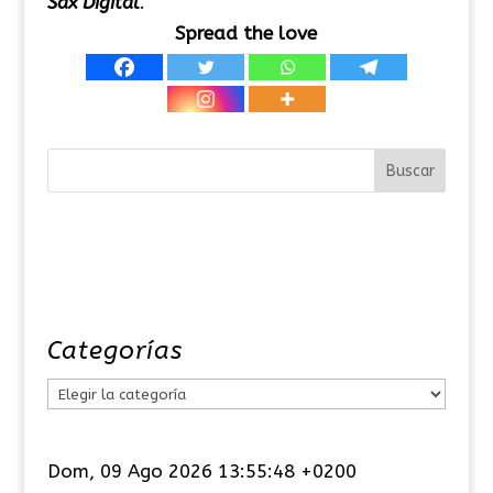
Sax Digital
.
Spread the love
Categorías
C
a
t
Dom, 09 Ago 2026 13:55:48 +0200
e