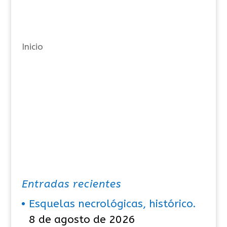
g
o
r
Inicio
í
a
s
Entradas recientes
Esquelas necrológicas, histórico.
8 de agosto de 2026