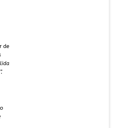
r de
s
lida
.
vo
e