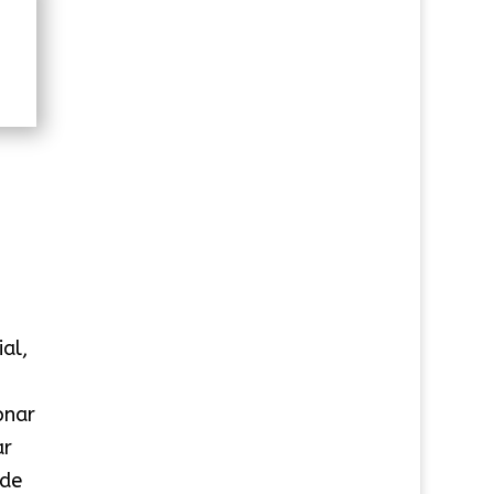
al,
onar
ar
 de