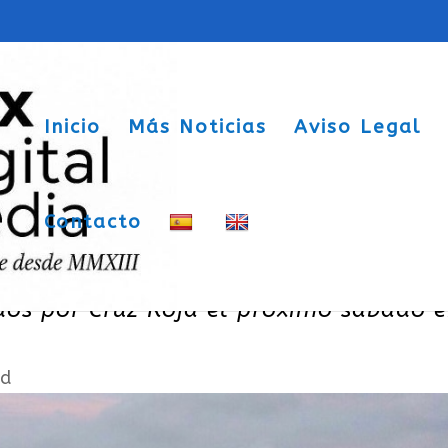
Inicio
Más Noticias
Aviso Legal
Contacto
gilar y socorrer playas de la provinci
dos por Cruz Roja el próximo sábado 
ad