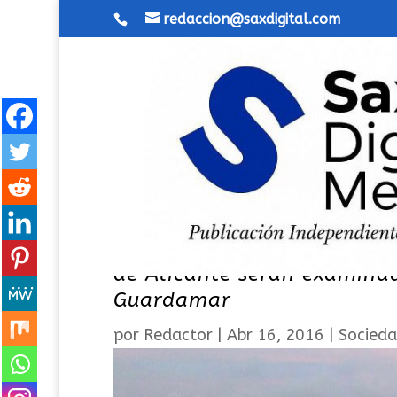
redaccion@saxdigital.com
Más de 160 candidatos a vi
de Alicante serán examina
Guardamar
por
Redactor
|
Abr 16, 2016
|
Socied