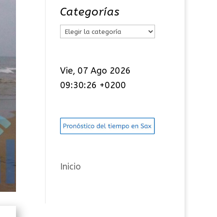
Categorías
C
a
t
Vie, 07 Ago 2026
e
09:30:26 +0200
g
o
r
í
a
s
Inicio