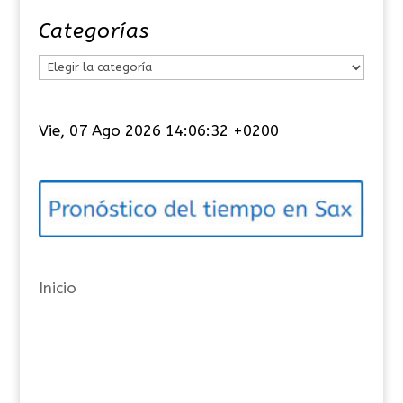
Categorías
C
a
t
Vie, 07 Ago 2026 14:06:32 +0200
e
g
o
r
í
a
Inicio
s