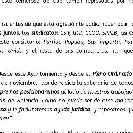
e esté temeroso de que tomen represalias por h
nscientes de que esta agresión le podía haber ocurri
s juntos
, los
sindicatos
:
CSIF, UGT, CCOO, SPPLB
, así
c
ste consistorio:
Partido Popular, Sax importa, Par
rda Unida
y el resto de sus compañeros, han que
desde este Ayuntamiento y desde el
Pleno Ordinario
 de noviembre, donde radica la soberanía de todos
pre
nos
posicionaremos
al lado de nuestros trabajad
ión de violencia. Como no puede ser de otra manera
usa
y le facilitaremos
ayuda jurídica
, y esperamos qu
res”.
nta recuperación todo el Pleno mantuvo un cariño