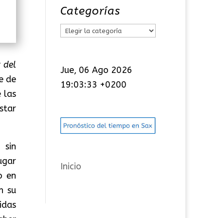
Categorías
C
a
t
 del
Jue, 06 Ago 2026
e
e de
19:03:34 +0200
g
 las
o
star
r
í
 sin
a
ugar
s
Inicio
o en
n su
idas