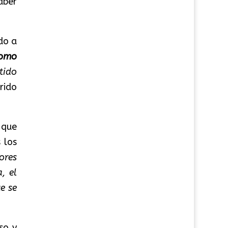
aber
do a
omo
tido
rido
que
 los
ores
, el
e se
so y