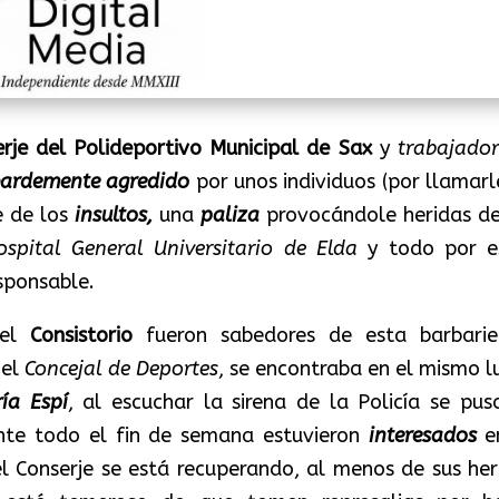
rje del Polideportivo Municipal de Sax
y
trabajador
bardemente agredido
por unos individuos (por llamarl
e de los
insultos,
una
paliza
provocándole heridas de
ospital General Universitario de Elda
y todo por e
sponsable.
 el
Consistorio
fueron sabedores de esta barbarie
 el
Concejal de Deportes
, se encontraba en el mismo l
ía Espí
, al escuchar la sirena de la Policía se pus
nte todo el fin de semana estuvieron
interesados
e
l Conserje se está recuperando, al menos de sus her