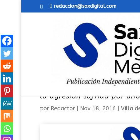
redaccion@saxdigital.com
Manifiesto de Adhesión del
la agresión sufrida por un
por
Redactor
|
Nov 18, 2016
|
Villa d