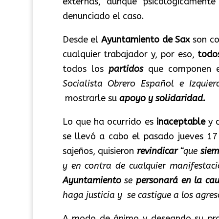
externas, aunque psicológicament
denunciado el caso.
Desde el
Ayuntamiento de Sax
son co
cualquier trabajador y, por eso,
todo
todos los
partidos
que componen e
Socialista Obrero Español e Izquie
mostrarle su
apoyo y solidaridad.
Lo que ha ocurrido es
inaceptable
y 
se llevó a cabo el pasado jueves 17
sajeños, quisieron
revindicar
“que
siem
y en contra de cualquier manifestac
Ayuntamiento
se
personará en la ca
haga justicia y se castigue a los agreso
A modo de ánimo y deseando su pro