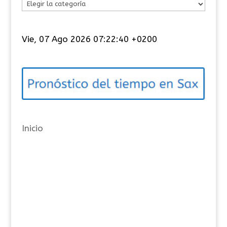
C
a
t
Vie, 07 Ago 2026 07:22:40 +0200
e
g
o
r
í
a
Inicio
s