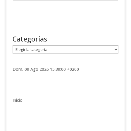
Categorías
C
a
t
e
Dom, 09 Ago 2026 15:39:00 +0200
g
o
r
í
Inicio
a
s