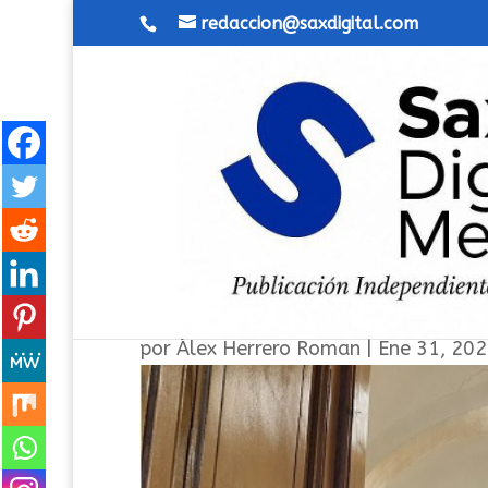
redaccion@saxdigital.com
Las novenas volvieron a ll
por
Álex Herrero Roman
|
Ene 31, 20