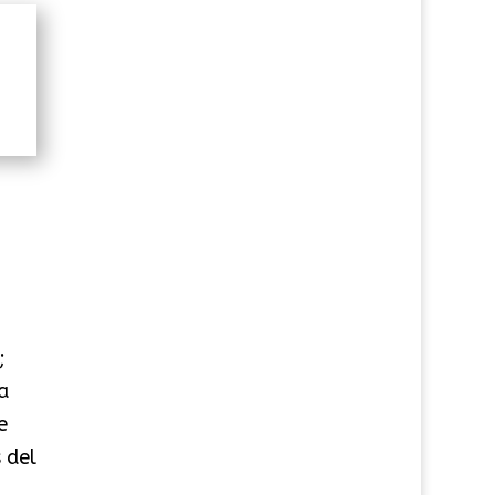
;
a
e
 del