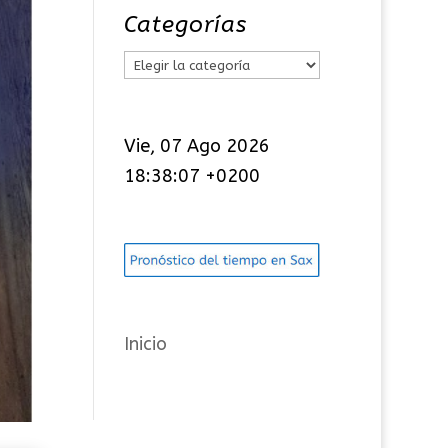
Categorías
C
a
t
Vie, 07 Ago 2026
e
18:38:08 +0200
g
o
r
í
a
s
Inicio