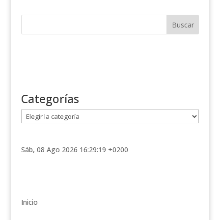
Categorías
C
a
t
e
Sáb, 08 Ago 2026 16:29:19 +0200
g
o
r
í
Inicio
a
s