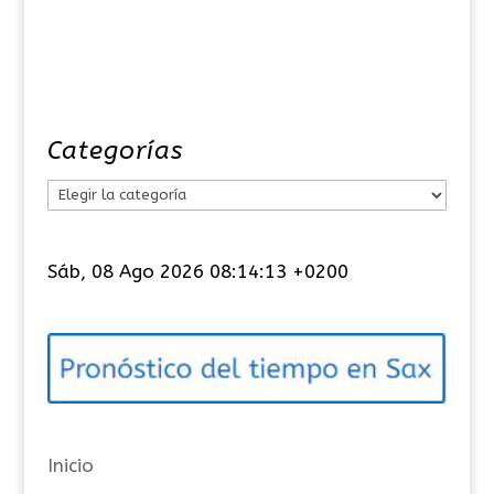
Categorías
C
a
t
Sáb, 08 Ago 2026 08:14:14 +0200
e
g
o
r
í
a
Inicio
s