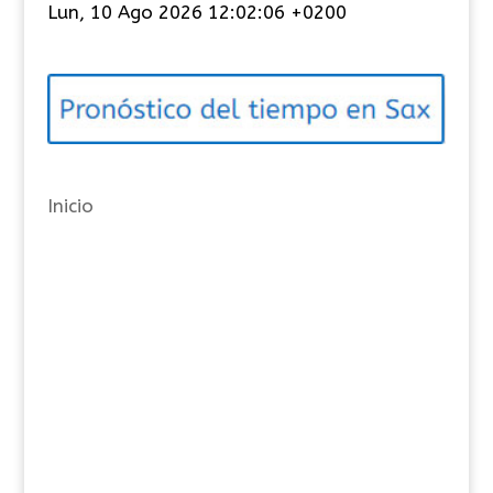
Lun, 10 Ago 2026 12:02:06 +0200
e
g
o
r
í
a
Inicio
s