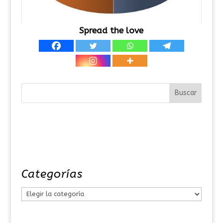
Spread the love
Categorías
C
a
t