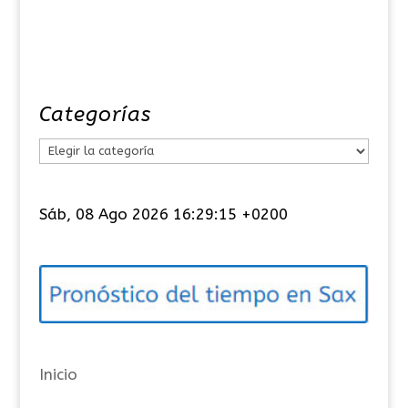
Categorías
C
a
t
Sáb, 08 Ago 2026 16:29:16 +0200
e
g
o
r
í
a
Inicio
s