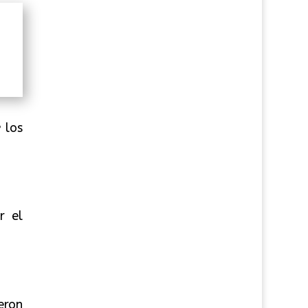
e
los
r el
eron