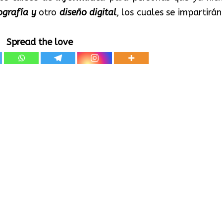
ografía
y
otro
diseño digital
, los cuales se impartirá
Spread the love