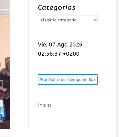
Categorías
C
a
t
Vie, 07 Ago 2026
e
02:58:38 +0200
g
o
r
í
a
s
Inicio