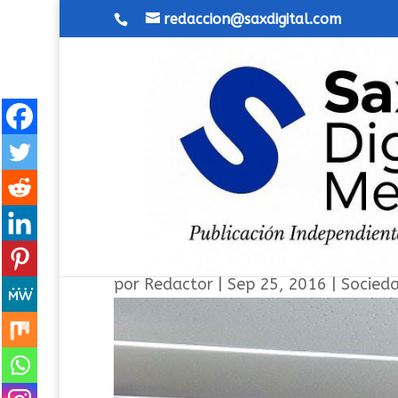
redaccion@saxdigital.com
La UDP de Sax sigue con sus
por
Redactor
|
Sep 25, 2016
|
Socied