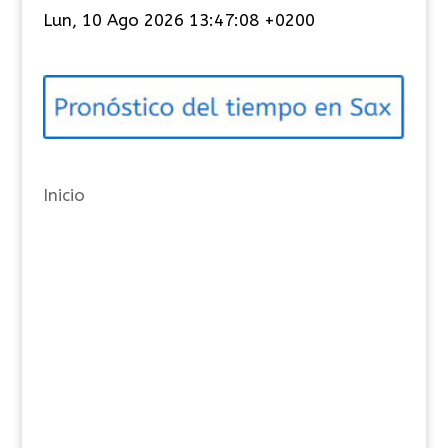
t
Lun, 10 Ago 2026 13:47:08 +0200
e
g
o
r
í
a
Inicio
s