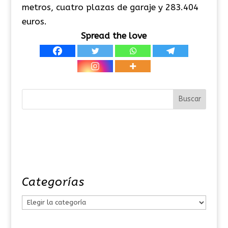
metros, cuatro plazas de garaje y 283.404
euros.
Spread the love
Categorías
C
a