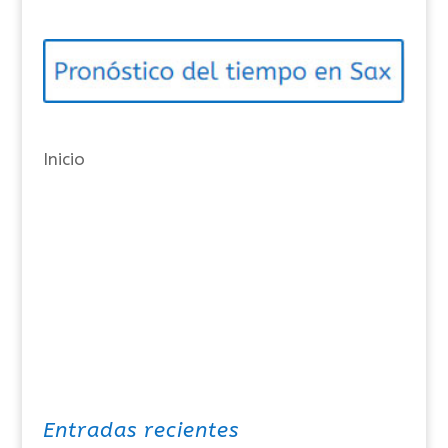
g
o
r
í
a
Inicio
s
Entradas recientes