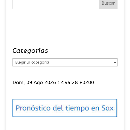
Categorías
C
a
t
Dom, 09 Ago 2026 12:44:28 +0200
e
g
o
r
í
a