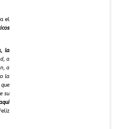
a el
icos
, la
d, a
n, a
o la
 que
e su
aqui
eliz