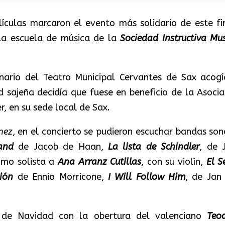
lículas marcaron el evento más solidario de este fi
la escuela de música de la
Sociedad Instructiva Mus
nario del Teatro Municipal Cervantes de Sax acogí
 sajeña decidía que fuese en beneficio de la Asocia
r, en su sede local de Sax.
nez
, en el concierto se pudieron escuchar bandas son
and
de Jacob de Haan,
La lista de Schindler
, de 
omo solista a
Ana Arranz Cutillas
, con su violín,
El S
ión
de Ennio Morricone,
I Will Follow Him
, de Jan
 de Navidad con la obertura del valenciano
Teo