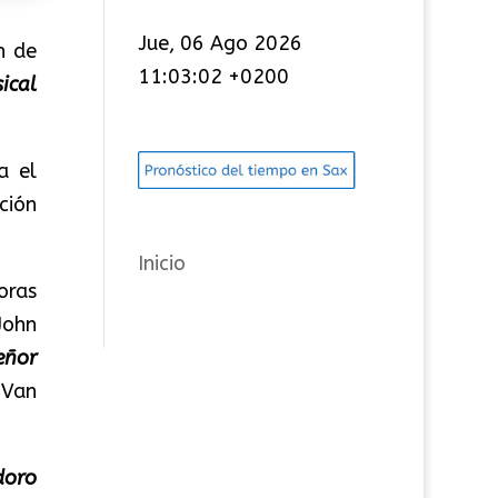
t
Jue, 06 Ago 2026
n de
e
11:03:02 +0200
ical
g
o
r
a el
í
ción
a
s
Inicio
oras
John
eñor
 Van
doro