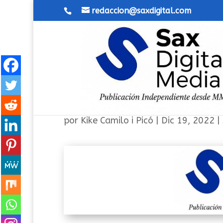
redaccion@saxdigital.com
La música de películas vist
de los Sones en Sax
por
Kike Camilo i Picó
|
Dic 19, 2022
|