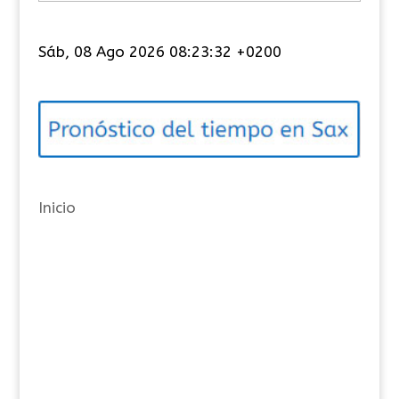
a
t
Sáb, 08 Ago 2026 08:23:33 +0200
e
g
o
r
í
a
Inicio
s