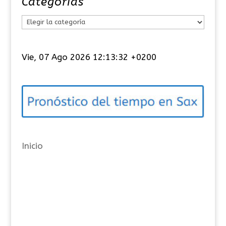
Categorías
C
a
t
Vie, 07 Ago 2026 12:13:32 +0200
e
g
o
r
í
a
Inicio
s