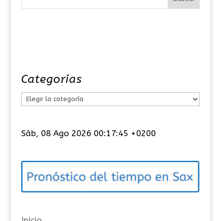
Categorías
C
a
t
Sáb, 08 Ago 2026 00:17:45 +0200
e
g
o
r
í
a
Inicio