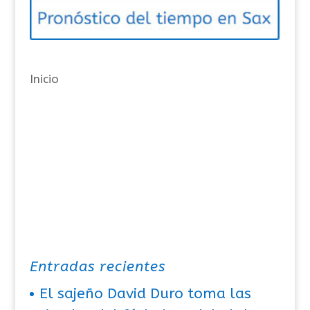
o
r
í
a
Inicio
s
Entradas recientes
El sajeño David Duro toma las