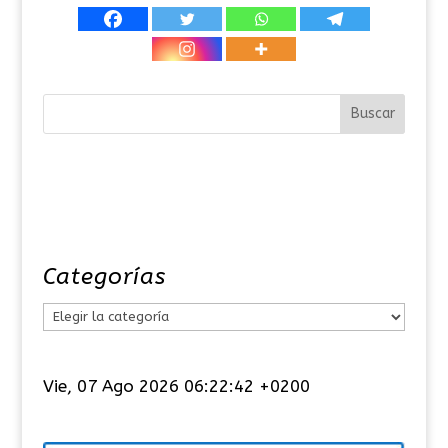
Categorías
C
a
t
Vie, 07 Ago 2026 06:22:42 +0200
e
g