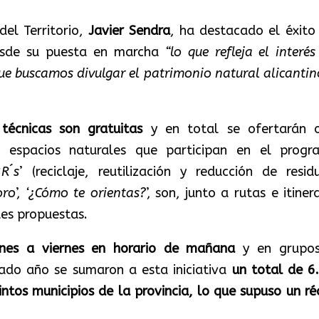
del Territorio,
Javier Sendra
, ha destacado el éxito
esde su puesta en marcha
“lo que refleja el interés
que buscamos divulgar el patrimonio natural alicantin
 técnicas son gratuitas
y en total se ofertarán 
es espacios naturales que participan en el progr
R´s
’ (reciclaje, reutilización y reducción de residu
oro
’,
‘¿Cómo te orientas?
’, son, junto a rutas e itiner
des propuestas.
unes a viernes en horario de mañana
y en grup
sado año se sumaron a esta iniciativa
un total de 6
intos municipios de la provincia, lo que supuso un ré