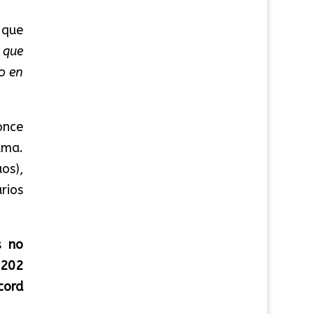
 que
 que
o en
once
ama.
os),
arios
os
no
.202
cord