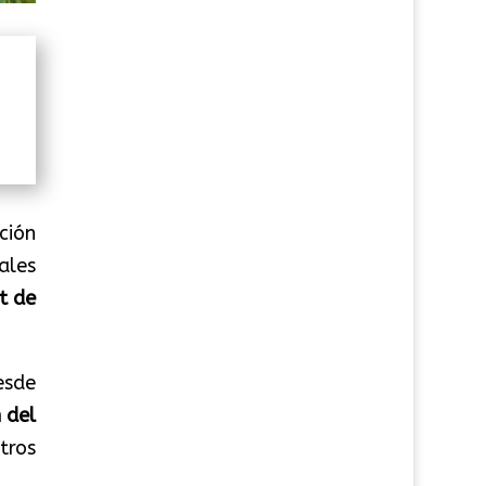
ción
ales
et de
esde
 del
tros