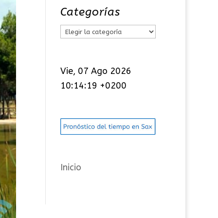
Categorías
C
a
t
Vie, 07 Ago 2026
e
10:14:19 +0200
g
o
r
í
a
s
Inicio