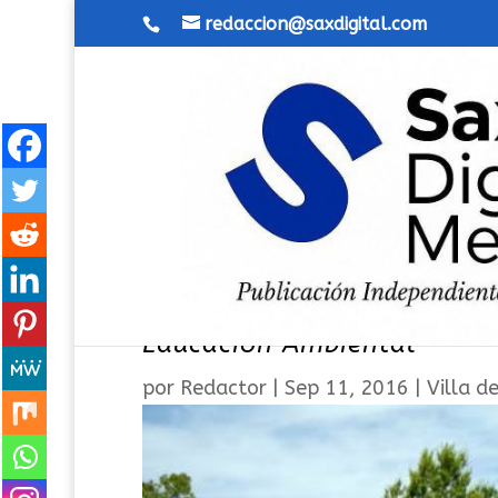
redaccion@saxdigital.com
«El Plano», elegido para 
Educación Ambiental
por
Redactor
|
Sep 11, 2016
|
Villa d