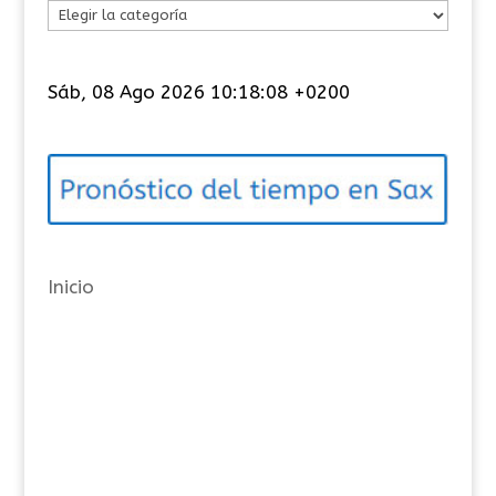
C
a
t
Sáb, 08 Ago 2026 10:18:09 +0200
e
g
o
r
í
a
Inicio
s