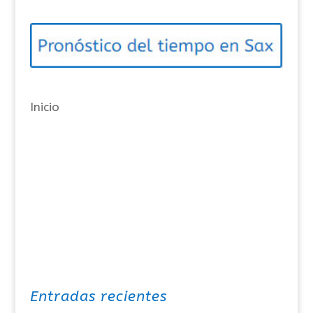
g
o
r
í
a
Inicio
s
Entradas recientes