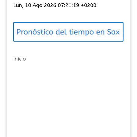
t
Lun, 10 Ago 2026 07:21:19 +0200
e
g
o
r
í
a
Inicio
s