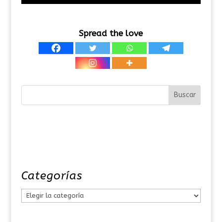
Spread the love
Categorías
C
a