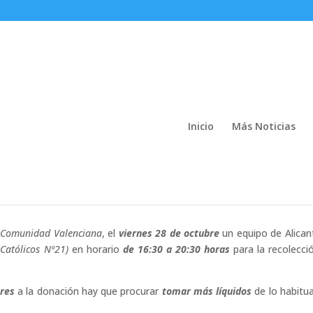
Inicio
Más Noticias
x, octubre
a Comunidad Valenciana
, el
viernes 28 de octubre
un equipo de Alican
 Católicos Nº21)
en horario
de
16:30 a 20:30 horas
para la recolecci
res
a la donación hay que procurar
tomar más líquidos
de lo habitua