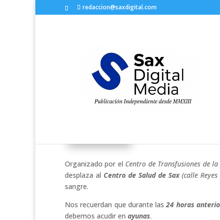
redaccion@saxdigital.com
Donación de sangre en Sa
por
Redactor
|
Oct 26, 2016
|
Sociedad
Organizado por el
Centro de Transfusiones de l
desplaza al
Centro de Salud de Sax
(calle Reyes
sangre.
Nos recuerdan que durante las
24 horas anterio
debemos acudir en
ayunas
.