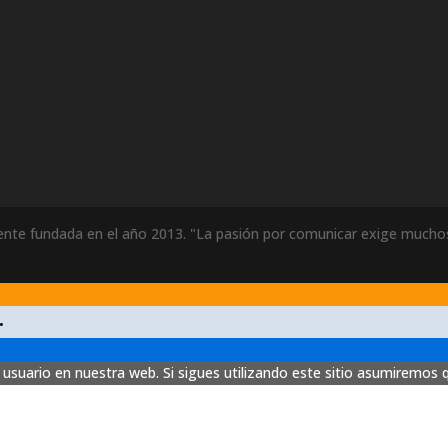
ente fundada en el año 2013. "La pasión por comunicar exige muchos
.
usuario en nuestra web. Si sigues utilizando este sitio asumiremos 