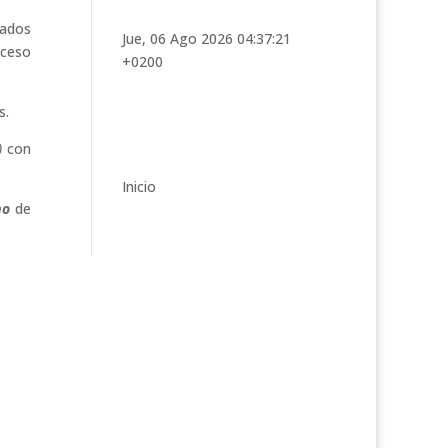
t
e
zados
Jue, 06 Ago 2026 04:37:21
g
oceso
+0200
o
r
s.
í
a
)
con
s
Inicio
mo
de