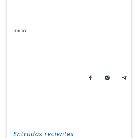
g
o
r
Inicio
í
a
s
Entradas recientes