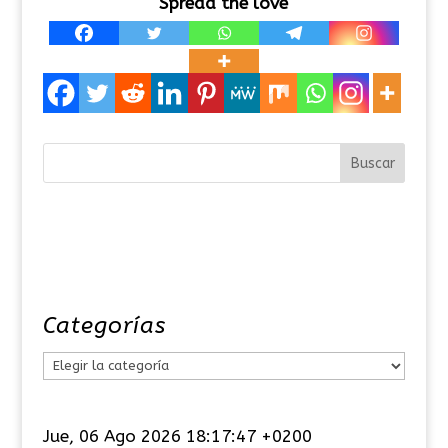
Spread the love
Categorías
C
a
t
Jue, 06 Ago 2026 18:17:47 +0200
e