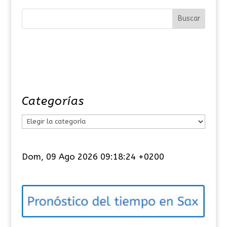
Categorías
C
a
t
Dom, 09 Ago 2026 09:18:25 +0200
e
g
o
r
í