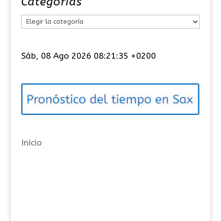
Categorías
C
a
t
Sáb, 08 Ago 2026 08:21:36 +0200
e
g
o
r
í
a
Inicio
s