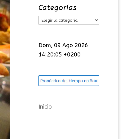
Categorías
C
a
t
Dom, 09 Ago 2026
e
14:20:06 +0200
g
o
r
í
a
s
Inicio