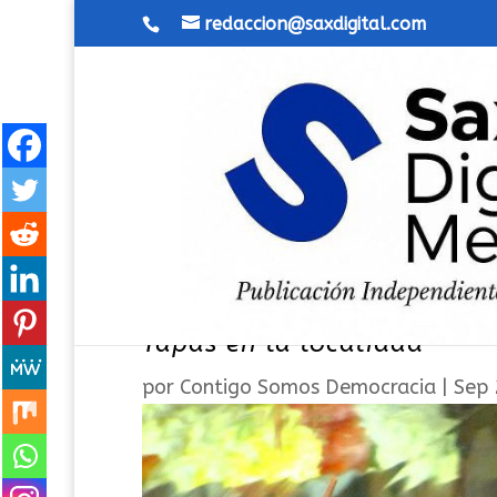
redaccion@saxdigital.com
Contigo Sax sobre la suspe
Tapas en la localidad
por
Contigo Somos Democracia
|
Sep 