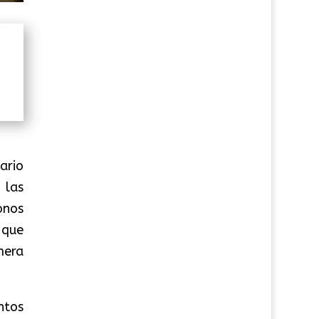
ario
 las
onos
 que
mera
ntos