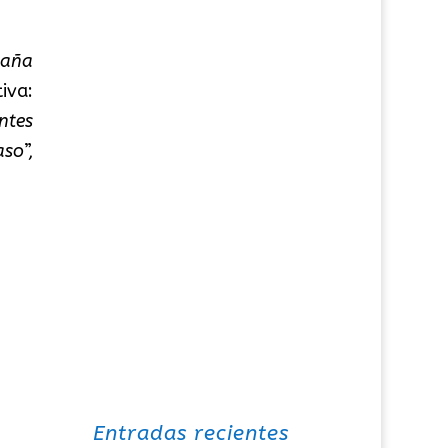
paña
iva:
ntes
aso
”,
Entradas recientes