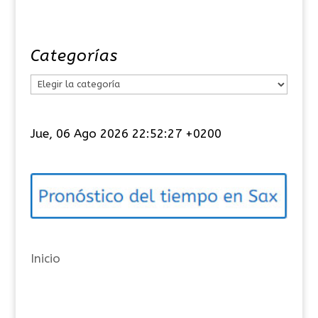
Categorías
C
a
t
Jue, 06 Ago 2026 22:52:27 +0200
e
g
o
r
í
a
Inicio
s