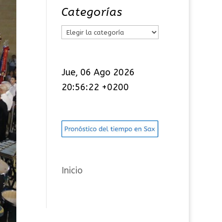
Categorías
C
a
t
Jue, 06 Ago 2026
e
20:56:23 +0200
g
o
r
í
a
s
Inicio