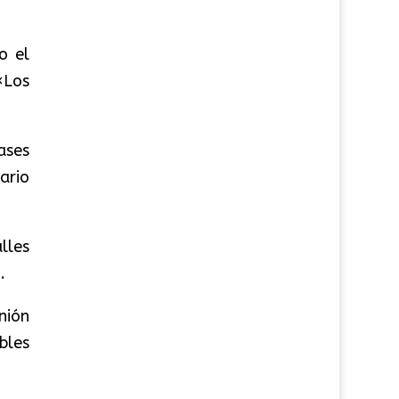
o el
«Los
ases
ario
lles
.
nión
bles