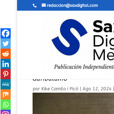
redaccion@saxdigital.com
Concierto en honor a la Vi
Garibaldino
por
Kike Camilo i Picó
|
Ago 12, 2024