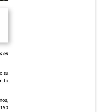
s en
o su
n la
nos,
 150