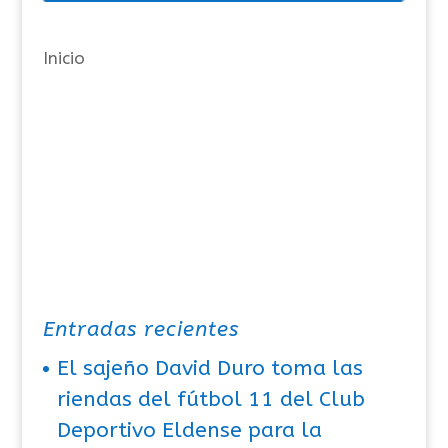
í
a
Inicio
s
Entradas recientes
El sajeño David Duro toma las
riendas del fútbol 11 del Club
Deportivo Eldense para la