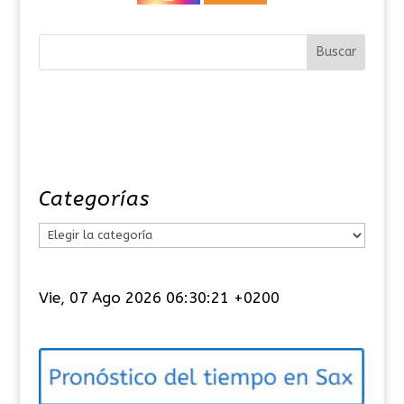
Categorías
C
a
t
Vie, 07 Ago 2026 06:30:21 +0200
e
g
o
r