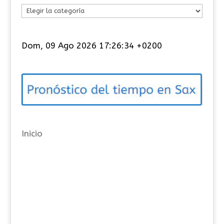
C
a
t
Dom, 09 Ago 2026 17:26:35 +0200
e
g
o
r
í
a
Inicio
s