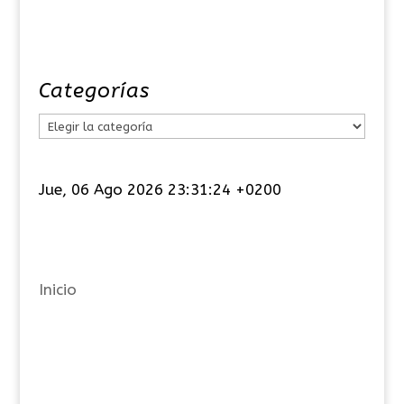
Categorías
C
a
t
Jue, 06 Ago 2026 23:31:24 +0200
e
g
o
r
Inicio
í
a
s