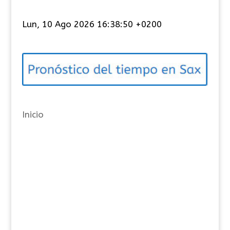
a
t
Lun, 10 Ago 2026 16:38:50 +0200
e
g
o
r
í
a
Inicio
s