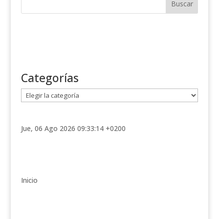
Categorías
C
a
t
e
Jue, 06 Ago 2026 09:33:14 +0200
g
o
r
í
Inicio
a
s