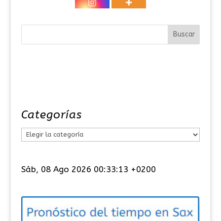
Categorías
C
a
t
Sáb, 08 Ago 2026 00:33:13 +0200
e
g
o
r