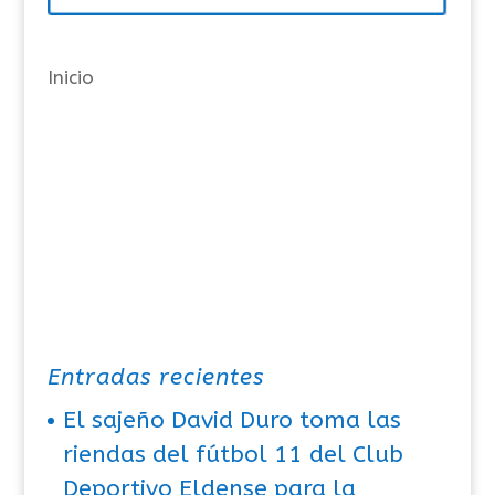
í
a
Inicio
s
Entradas recientes
El sajeño David Duro toma las
riendas del fútbol 11 del Club
Deportivo Eldense para la