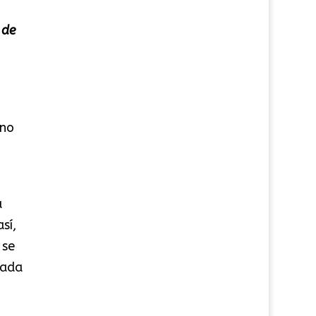
 de
ino
a
sí,
 se
cada