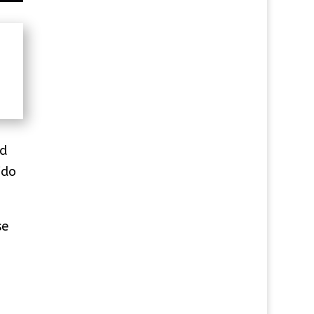
ud
ido
se