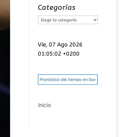
Categorías
C
a
t
Vie, 07 Ago 2026
e
01:05:03 +0200
g
o
r
í
a
s
Inicio