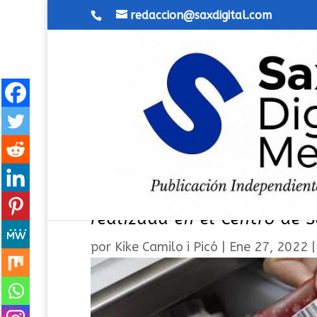
redaccion@saxdigital.com
23 donantes son protagoni
realizada en el Centro de 
por
Kike Camilo i Picó
|
Ene 27, 2022