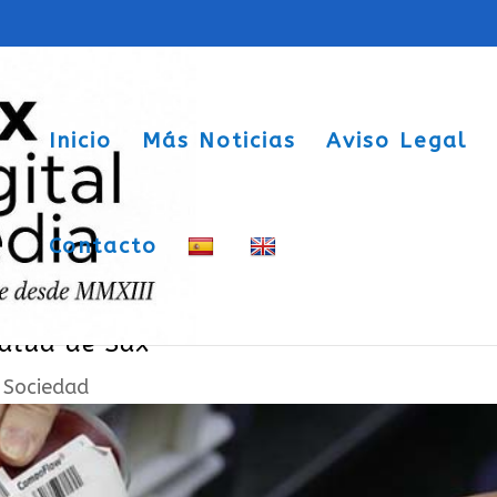
Inicio
Más Noticias
Aviso Legal
Contacto
stas en la primera donación del año
Salud de Sax
|
Sociedad