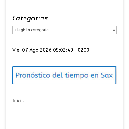
Categorías
C
a
t
Vie, 07 Ago 2026 05:02:50 +0200
e
g
o
r
í
a
Inicio
s