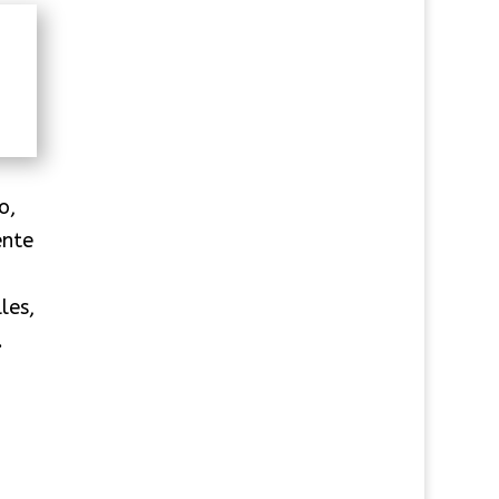
o,
ente
les,
.