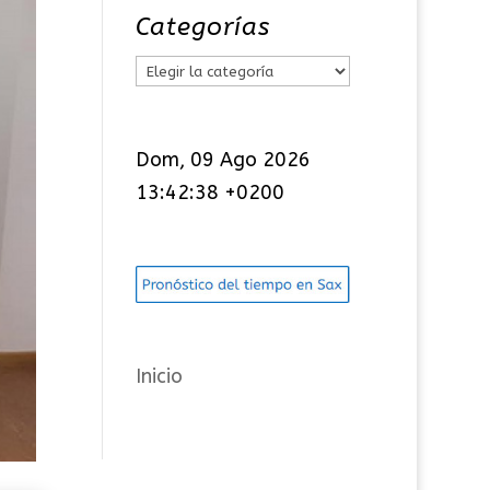
Categorías
C
a
t
Dom, 09 Ago 2026
e
13:42:39 +0200
g
o
r
í
a
s
Inicio