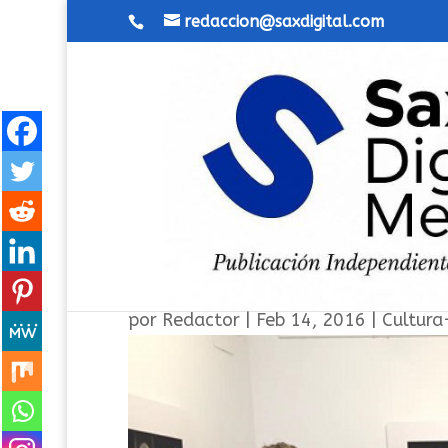
redaccion@saxdigital.com
Ya está en Sax “Un Paseo po
por
Redactor
|
Feb 14, 2016
|
Cultura