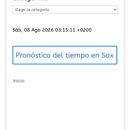
C
a
t
Sáb, 08 Ago 2026 03:15:12 +0200
e
g
o
r
í
a
Inicio
s