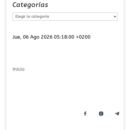
Categorías
C
a
t
Jue, 06 Ago 2026 05:18:00 +0200
e
g
o
r
Inicio
í
a
s