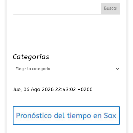
Categorías
C
a
t
Jue, 06 Ago 2026 22:43:03 +0200
e
g
o
r
í