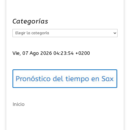
Categorías
C
a
t
Vie, 07 Ago 2026 04:23:55 +0200
e
g
o
r
í
a
Inicio
s