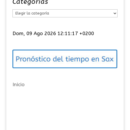
Categorías
C
a
t
Dom, 09 Ago 2026 12:11:17 +0200
e
g
o
r
í
a
Inicio
s