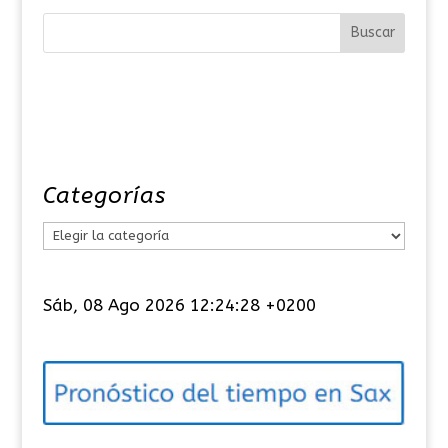
Categorías
C
a
t
Sáb, 08 Ago 2026 12:24:28 +0200
e
g
o
r
í